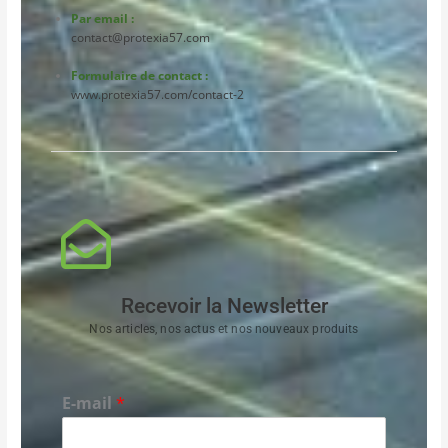
Par email :
contact@protexia57.com
Formulaire de contact :
www.protexia57.com/contact-2
Recevoir la Newsletter
Nos articles, nos actus et nos nouveaux produits
E-mail
*