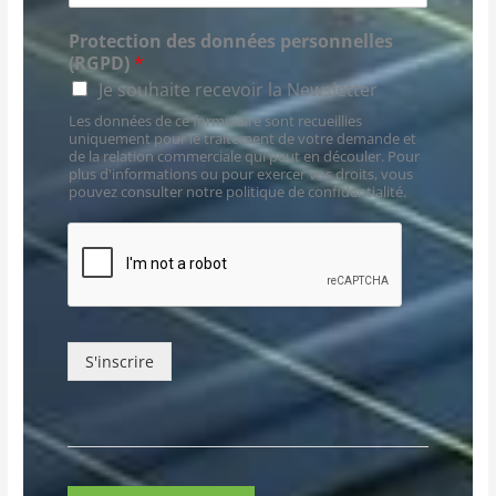
Protection des données personnelles
(RGPD)
*
Je souhaite recevoir la Newsletter
Les données de ce formulaire sont recueillies
uniquement pour le traitement de votre demande et
de la relation commerciale qui peut en découler. Pour
plus d'informations ou pour exercer vos droits, vous
pouvez consulter notre politique de confidentialité.
S'inscrire