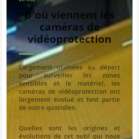
D'où viennent les
caméras de
vidéoprotection
Largement utilisées au départ
pour surveiller les zones
sensibles et le matériel, les
caméras de vidéoprotection ont
largement évolué et font partie
de notre quotidien.
Quelles sont les origines et
évolutions de cet outil qui nous