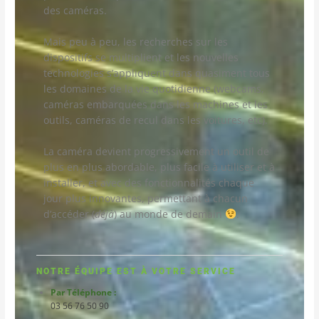
des caméras.
Mais peu à peu, les recherches sur les
dispositifs se multiplient et les nouvelles
technologies s’appliquent dans quasiment tous
les domaines de la vie quotidienne (webcams,
caméras embarquées dans les machines et les
outils, caméras de recul dans les voitures, etc).
La caméra devient progressivement un outil de
plus en plus abordable, plus facile à utiliser et à
installer, et avec des fonctionnalités chaque
jour plus innovantes, permettant à chacun
d’accéder (
déjà
) au monde de demain
.
NOTRE ÉQUIPE EST À VOTRE SERVICE
Par Téléphone :
03 56 76 50 90