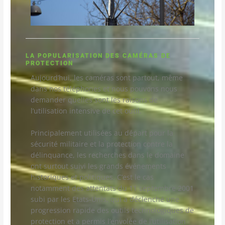
LA POPULARISATION DES CAMÉRAS DE
PROTECTION
Aujourd’hui, les caméras sont partout, même
dans nos téléphones et nous pouvons nous
demander quelles sont les raisons de
l’utilisation intensive de cet outil.
Principalement utilisées au départ pour la
sécurité militaire et la protection contre la
délinquance, les recherches dans le domaine
ont surtout suivi les grands événements
historiques et politiques. C’est le cas
notamment des attentats du 11 septembre 2001
subi par les Etats-Unis, qui a déclenché une
progression rapide des outils technologiques de
protection et a permis l’envolée de l’utilisation