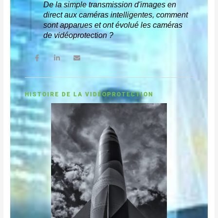
De la simple transmission d'images en
direct aux caméras intelligentes,
comment
sont apparues et ont évolué les caméras
de vidéoprotection ?
F
L
E
a
i
n
c
n
v
e
k
e
b
e
l
o
d
o
o
i
p
HISTOIRE DE LA VIDÉOPROTECTION
k
n
e
-
-
f
i
n