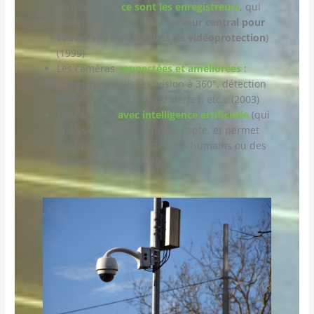
sauvegarder (
ce sont les enregistreurs
, qui
servent aujourd’hui de
serveur central pour
toutes vos installations de vidéoprotection
)
(1999)
Les caméras
connectées et améliorées
:
caméras motorisées, vision à 360°, détection
de mouvement, envoi d’alertes, etc… (2003)
Les caméras
avec intelligence artificielle
(qui
analyse les images qu’elle capte, et permet
notamment de détecter des humains ou des
voitures) (Depuis 2010)