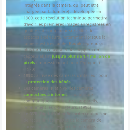
intégrée dans la caméra, qui peut être
chargée par la lumière) : développée en
1969, cette révolution technique permettra
d’avoir les premières images enregistrées en
qualité suffisante pour surveiller des
espaces extérieurs, notamment lorsque la
lumière est très faible.
Kodak
reprendra
plus tard le concept et développera un
capteur allant
jusqu’à plus de 1,4 million de
pixels
(impressionnant pour l’époque !)
(1973)
1992
: arrivée des caméras d’intérieur pour
la
protection des bébés
Les caméras IP
et NVR (les caméras
connectées à internet
, capables de
communiquer avec d’autres appareils,
notamment les ordinateurs. (1996)
Le DVR (Digital Video Recorder)
qui permet
de recueillir les images de la caméra de
surveillance, de les encoder et de les