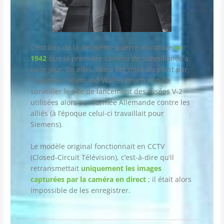
C’est lors de la deuxième guerre mondiale
en
1942
que la première caméra de surveillance a
vu le jour. En effet, elle a été mise au point par
l’ingénieur allemand Walter Bruch afin de
surveiller le site de lancement des fusées V-2
utilisées alors par l’armée Allemande contre les
alliés (à l’époque celui-ci travaillait pour
Siemens).
Le modèle original fonctionnait en CCTV
(Closed-Circuit Télévision), c’est-à-dire qu’il
retransmettait
uniquement les images
capturées par la caméra en direct
; il était alors
impossible de les enregistrer.