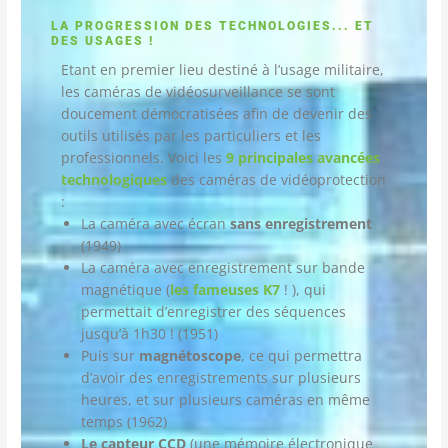
LA PROGRESSION DES TECHNOLOGIES... ET
DES USAGES !
Etant en premier lieu destiné à l’usage militaire,
les caméras de vidéosurveillance se sont
doucement démocratisées afin de devenir des
outils utilisés par les particuliers et les
professionnels. Voici les
9 principales avancées
technologiques
des caméras de vidéoprotection
:
La caméra avec écran
sans enregistrement
(1949)
La caméra avec enregistrement sur bande
magnétique (
les fameuses K7
! ), qui
permettait d’enregistrer des séquences
jusqu’à 1h30 ! (1951)
Puis sur
magnétoscope
, ce qui permettra
d’avoir des enregistrements sur plusieurs
heures, et sur plusieurs caméras en même
temps (1962)
Le capteur CCD
(une mémoire électronique